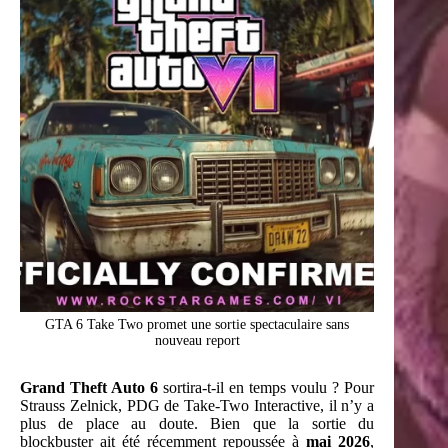
GTA 6 Take Two promet une sortie spectaculaire sans
nouveau report
Grand Theft Auto 6
sortira-t-il en temps voulu ? Pour
Strauss Zelnick, PDG de Take-Two Interactive, il n’y a
plus de place au doute. Bien que la sortie du
blockbuster ait été récemment repoussée à
mai 2026
,