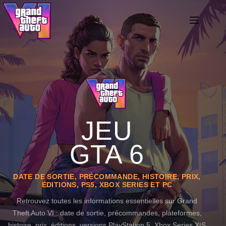
Passer
au
contenu
JEU
GTA 6
DATE DE SORTIE, PRÉCOMMANDE, HISTOIRE, PRIX,
ÉDITIONS, PS5, XBOX SERIES ET PC
Retrouvez toutes les informations essentielles sur Grand
Theft Auto VI : date de sortie, précommandes, plateformes,
histoire, prix, éditions, versions PlayStation 5, Xbox Series X|S