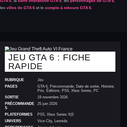
GTA 6
, la
carte interactive GTA 6
, les
personnages de GTA 6
,
les
villes de GTA 6
et le
compte à rebours GTA 6
.
JEU GTA 6 : FICHE
RAPIDE
RUBRIQUE
Jeu
PAGES
GTA 6, Précommande, Date de sortie, Histoire,
Prix, Éditions, PS5, Xbox Series, PC
SORTIE
19 novembre 2026
PRÉCOMMANDE
25 juin 2026
S
PLATEFORMES
PS5, Xbox Series X|S
UNIVERS
Vice City, Leonida