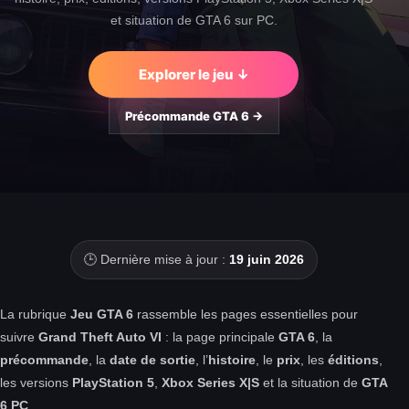
et situation de GTA 6 sur PC.
Explorer le jeu ↓
Précommande GTA 6 →
🕒 Dernière mise à jour :
19 juin 2026
La rubrique
Jeu GTA 6
rassemble les pages essentielles pour
suivre
Grand Theft Auto VI
: la page principale
GTA 6
, la
précommande
, la
date de sortie
, l’
histoire
, le
prix
, les
éditions
,
les versions
PlayStation 5
,
Xbox Series X|S
et la situation de
GTA
6 PC
.