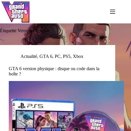
Passer
au
contenu
Étiquette
Version Physique
Actualité
,
GTA 6
,
PC
,
PS5
,
Xbox
GTA 6 version physique : disque ou code dans la
boîte ?