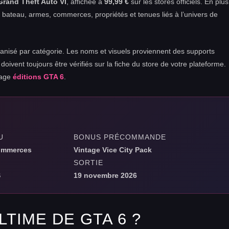
Grand Theft Auto VI
, affichée à
99,99 €
sur les stores officiels. En plus
, bateau, armes, commerces, propriétés et tenues liés à l’univers de
ganisé par catégorie. Les noms et visuels proviennent des supports
s doivent toujours être vérifiés sur la fiche du store de votre plateforme.
 page
éditions GTA 6
.
U
BONUS PRÉCOMMANDE
commerces
Vintage Vice City Pack
SORTIE
S
19 novembre 2026
LTIME DE GTA 6 ?