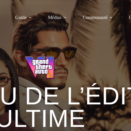
Guide
Médias
Communauté
C
 DE L’ÉDI
ULTIME