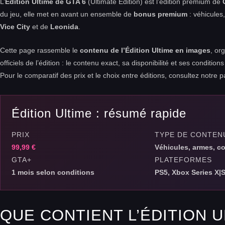
L’
Édition Ultime de GTA 6
(Ultimate Edition) est l’édition premium de
du jeu, elle met en avant un ensemble de
bonus premium
: véhicules
Vice City
et de
Leonida
.
Cette page rassemble le
contenu de l’Édition Ultime en images
, or
officiels de l’édition : le contenu exact, sa disponibilité et ses condition
Pour le comparatif des prix et le choix entre éditions, consultez notre
Édition Ultime : résumé rapide
PRIX
TYPE DE CONTEN
99,99 €
Véhicules, armes, 
GTA+
PLATEFORMES
1 mois selon conditions
PS5, Xbox Series X|
QUE CONTIENT L’ÉDITION U