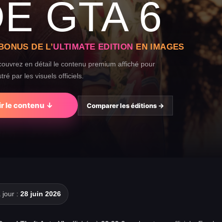
E GTA 6
BONUS DE L’
ULTIMATE EDITION
EN IMAGES
couvrez en détail le contenu premium affiché pour
tré par les visuels officiels.
ir le contenu ↓
Comparer les éditions →
 jour :
28 juin 2026