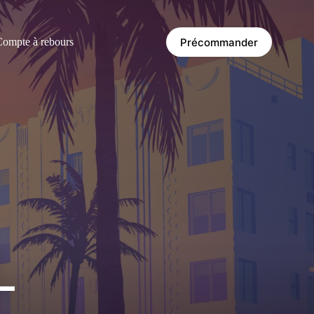
Précommander
ompte à rebours
L