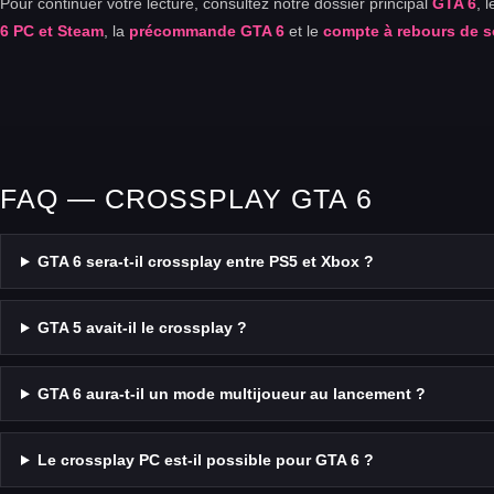
Pour continuer votre lecture, consultez notre dossier principal
GTA 6
, 
6 PC et Steam
, la
précommande GTA 6
et le
compte à rebours de s
FAQ — CROSSPLAY GTA 6
GTA 6 sera-t-il crossplay entre PS5 et Xbox ?
GTA 5 avait-il le crossplay ?
GTA 6 aura-t-il un mode multijoueur au lancement ?
Le crossplay PC est-il possible pour GTA 6 ?