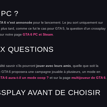
 PC ?
TA 6 n’est annoncée
pour le lancement. Le jeu sort uniquement sur
plus tard, comme ce fut le cas pour GTA 5, la question d’un crossplay
 sur notre page
GTA 6 PC et Steam
.
UX QUESTIONS
té savoir s’ils pourront
jouer avec leurs amis
, quelle que soit la
 que GTA 6 proposera une campagne jouable à plusieurs, un mode en
TA 6 aura-t-il un mode coop ?
et sur la page
multijoueur de GTA 6
.
SSPLAY AVANT DE CHOISIR