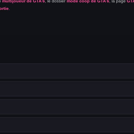
le
multijoueur de GTA 6
, le dossier
mode coop de GTA 6
, la page
GT
ortie
.