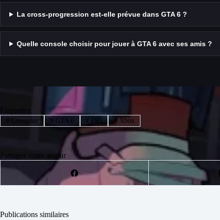
La cross-progression est-elle prévue dans GTA 6 ?
Quelle console choisir pour jouer à GTA 6 avec ses amis ?
Étiquettes
#
Crossplay
#
GTA 6
#
PS5
#
Xbox
Partagez votre amour
Publications similaires