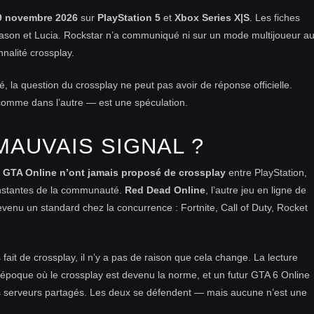
9 novembre 2026
sur
PlayStation 5
et
Xbox Series X|S
. Les fiches
Jason et Lucia. Rockstar n’a communiqué ni sur un mode multijoueur a
nalité crossplay.
é, la question du crossplay ne peut pas avoir de réponse officielle.
 comme dans l’autre — est une spéculation.
MAUVAIS SIGNAL ?
t GTA Online n’ont jamais proposé de crossplay
entre PlayStation,
onstantes de la communauté.
Red Dead Online
, l’autre jeu en ligne de
devenu un standard chez la concurrence : Fortnite, Call of Duty, Rocket
fait de crossplay, il n’y a pas de raison que cela change. La lecture
e époque où le crossplay est devenu la norme, et un futur GTA 6 Online
des serveurs partagés. Les deux se défendent — mais aucune n’est une