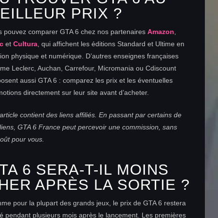
EILLEUR PRIX ?
s pouvez comparer GTA 6 chez nos partenaires
Amazon
,
c
et
Cultura
, qui affichent les éditions Standard et Ultime en
ion physique et numérique. D’autres enseignes françaises
me Leclerc, Auchan, Carrefour, Micromania ou Cdiscount
osent aussi GTA 6 : comparez les prix et les éventuelles
otions directement sur leur site avant d’acheter.
article contient des liens affiliés. En passant par certains de
liens, GTA 6 France peut percevoir une commission, sans
oût pour vous.
TA 6 SERA-T-IL MOINS
HER APRÈS LA SORTIE ?
e pour la plupart des grands jeux, le prix de GTA 6 restera
é pendant plusieurs mois après le lancement. Les premières