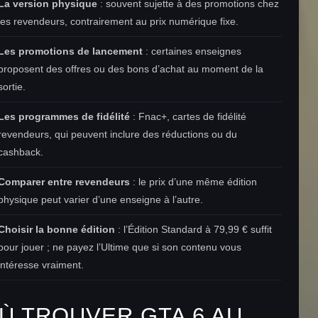
La version physique
: souvent sujette à des promotions chez
les revendeurs, contrairement au prix numérique fixe.
Les promotions de lancement
: certaines enseignes
proposent des offres ou des bons d’achat au moment de la
sortie.
Les programmes de fidélité
: Fnac+, cartes de fidélité
revendeurs, qui peuvent inclure des réductions ou du
cashback.
Comparer entre revendeurs
: le prix d’une même édition
physique peut varier d’une enseigne à l’autre.
Choisir la bonne édition
: l’Édition Standard à 79,99 € suffit
pour jouer ; ne payez l’Ultime que si son contenu vous
intéresse vraiment.
Ù TROUVER GTA 6 AU