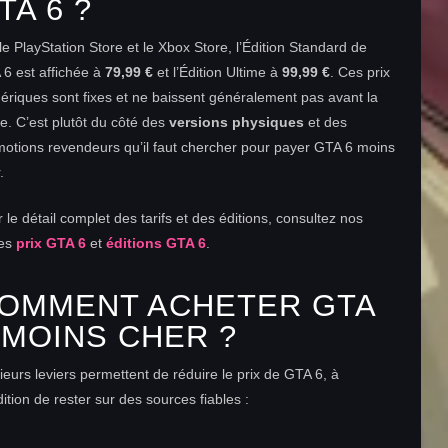
TA 6 ?
le PlayStation Store et le Xbox Store, l’Édition Standard de
6 est affichée à
79,99 €
et l’Édition Ultime à
99,99 €
. Ces prix
riques sont fixes et ne baissent généralement pas avant la
ie. C’est plutôt du côté des
versions physiques
et des
otions revendeurs qu’il faut chercher pour payer GTA 6 moins
.
 le détail complet des tarifs et des éditions, consultez nos
es
prix GTA 6
et
éditions GTA 6
.
OMMENT ACHETER GTA
 MOINS CHER ?
ieurs leviers permettent de réduire le prix de GTA 6, à
ition de rester sur des sources fiables :