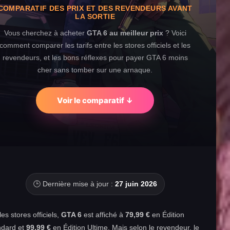
COMPARATIF DES PRIX ET DES REVENDEURS AVANT
LA SORTIE
Vous cherchez à acheter
GTA 6 au meilleur prix
? Voici
comment comparer les tarifs entre les stores officiels et les
revendeurs, et les bons réflexes pour payer GTA 6 moins
cher sans tomber sur une arnaque.
Voir le comparatif ↓
🕒 Dernière mise à jour :
27 juin 2026
les stores officiels,
GTA 6
est affiché à
79,99 €
en Édition
ndard et
99,99 €
en Édition Ultime. Mais selon le revendeur, le