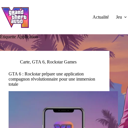
Passer
au
contenu
Actualité
Jeu
Étiquette
Application
Carte
,
GTA 6
,
Rockstar Games
GTA 6 : Rockstar prépare une application
compagnon révolutionnaire pour une immersion
totale