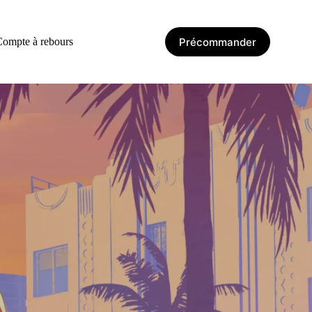
Précommander
ompte à rebours