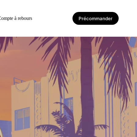
Précommander
ompte à rebours