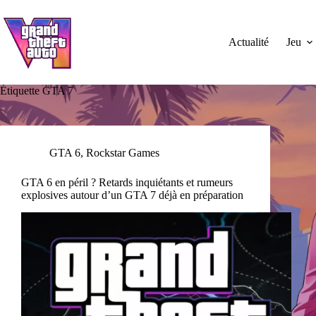
Passer
au
contenu
Actualité
Jeu
Étiquette
GTA 7
GTA 6
,
Rockstar Games
GTA 6 en péril ? Retards inquiétants et rumeurs
explosives autour d’un GTA 7 déjà en préparation