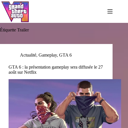
Passer
au
contenu
Étiquette
Trailer
Actualité
,
Gameplay
,
GTA 6
GTA 6 : la présentation gameplay sera diffusée le 27
août sur Netflix